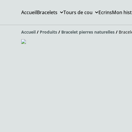
Accueil
Bracelets
Tours de cou
Ecrins
Mon hist
Accueil
/
Produits
/
Bracelet pierres naturelles
/
Bracel