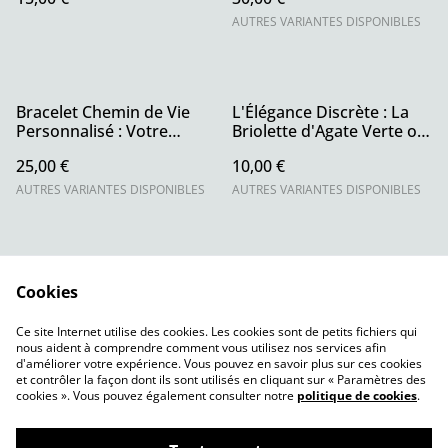
AUTRES VARIANTES DISPONIBLES
Bracelet Chemin de Vie
L'Élégance Discrète : La
Personnalisé : Votre
Briolette d'Agate Verte ou
Numérologie en Pierres
Rose sur Fil de Crin
25,00 €
10,00 €
AUTRES VARIANTES DISPONIBLES
AUTRES VARIANTES DISPONIBLES
Cookies
Ce site Internet utilise des cookies. Les cookies sont de petits fichiers qui
nous aident à comprendre comment vous utilisez nos services afin
Contact
CGV
d'améliorer votre expérience. Vous pouvez en savoir plus sur ces cookies
Politique de
Politique de cookies
et contrôler la façon dont ils sont utilisés en cliquant sur « Paramètres des
confidentialité
cookies ». Vous pouvez également consulter notre
politique de cookies
.