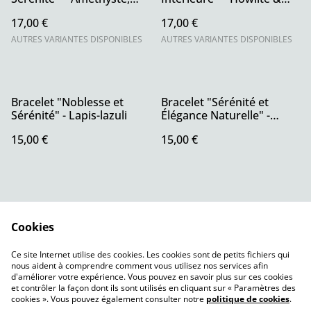
Rhodochrosite et Pierre
Jaspe Océan
17,00 €
17,00 €
de Lune
AUTRES VARIANTES DISPONIBLES
AUTRES VARIANTES DISPONIBLES
Bracelet "Noblesse et
Bracelet "Sérénité et
Sérénité" - Lapis-lazuli
Élégance Naturelle" -
Howlite
15,00 €
15,00 €
Cookies
Ce site Internet utilise des cookies. Les cookies sont de petits fichiers qui
nous aident à comprendre comment vous utilisez nos services afin
Contact
CGV
d'améliorer votre expérience. Vous pouvez en savoir plus sur ces cookies
Politique de
Politique de cookies
et contrôler la façon dont ils sont utilisés en cliquant sur « Paramètres des
confidentialité
cookies ». Vous pouvez également consulter notre
politique de cookies
.